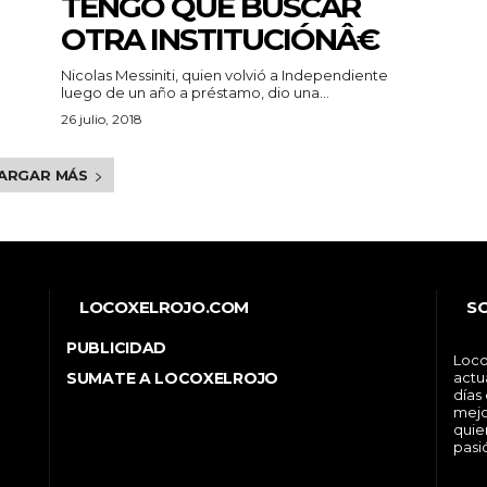
TENGO QUE BUSCAR
OTRA INSTITUCIÓNÂ€
Nicolas Messiniti, quien volvió a Independiente
luego de un año a préstamo, dio una...
26 julio, 2018
ARGAR MÁS
LOCOXELROJO.COM
S
PUBLICIDAD
Loco
SUMATE A LOCOXELROJO
actu
días
mejo
quie
pasi