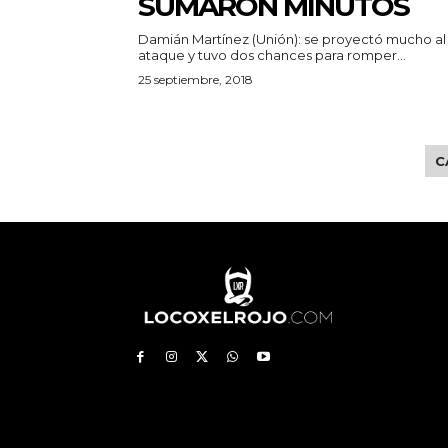
SUMARON MINUTOS
Damián Martínez (Unión): se proyectó mucho al
ataque y tuvo dos chances para romper...
25 septiembre, 2018
C