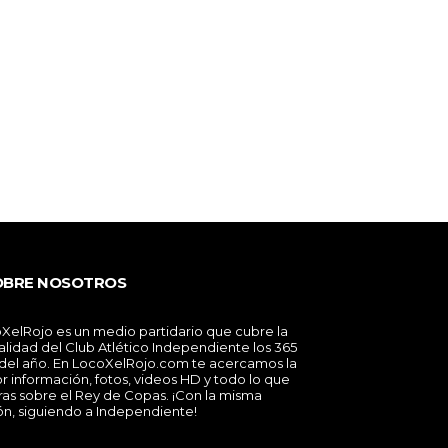
OBRE NOSOTROS
XelRojo es un medio partidario que cubre la
alidad del Club Atlético Independiente los 365
 del año. En LocoXelRojo.com te acercamos la
r información, fotos, videos HD y todo lo que
ras sobre el Rey de Copas. ¡Con la misma
ón, siguiendo a Independiente!