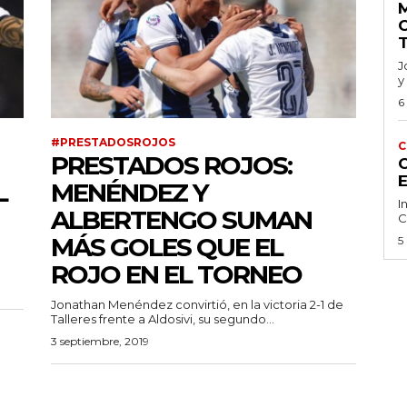
J
y
6
#PRESTADOSROJOS
C
PRESTADOS ROJOS:
C
L
MENÉNDEZ Y
I
ALBERTENGO SUMAN
C
MÁS GOLES QUE EL
5
ROJO EN EL TORNEO
Jonathan Menéndez convirtió, en la victoria 2-1 de
Talleres frente a Aldosivi, su segundo...
3 septiembre, 2019