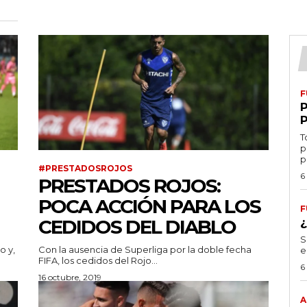
F
T
p
p
#PRESTADOSROJOS
6
PRESTADOS ROJOS:
POCA ACCIÓN PARA LOS
F
CEDIDOS DEL DIABLO
S
o y,
Con la ausencia de Superliga por la doble fecha
e
FIFA, los cedidos del Rojo...
6
16 octubre, 2019
A