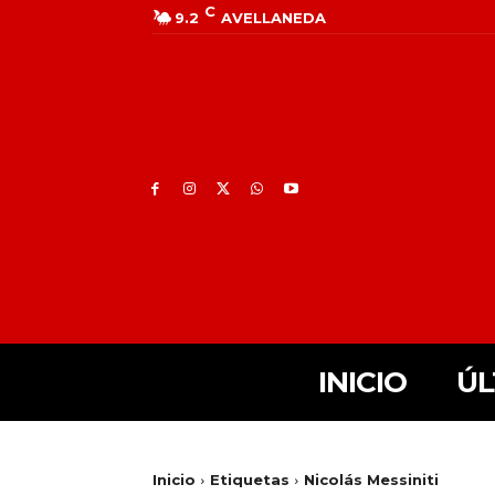
C
9.2
AVELLANEDA
INICIO
ÚL
Inicio
Etiquetas
Nicolás Messiniti