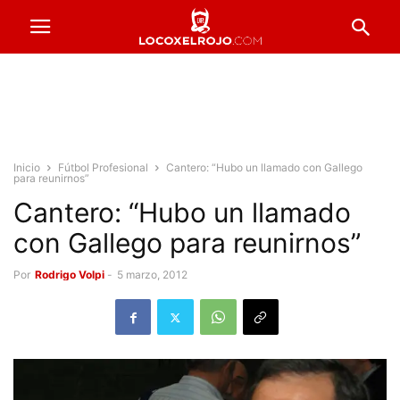
Inicio
Fútbol Profesional
Cantero: “Hubo un llamado con Gallego
para reunirnos”
Cantero: “Hubo un llamado
con Gallego para reunirnos”
Por
Rodrigo Volpi
-
5 marzo, 2012