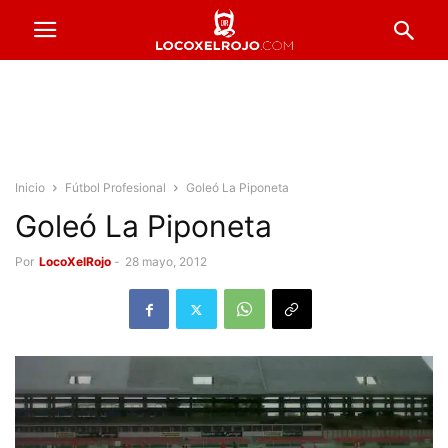
Inicio
Fútbol Profesional
Goleó La Piponeta
Goleó La Piponeta
Por
LocoXelRojo
-
28 mayo, 2012