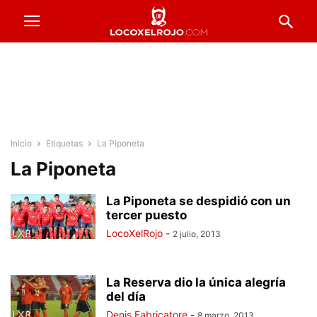
Inicio
Etiquetas
La Piponeta
La Piponeta
La Piponeta se despidió con un
tercer puesto
LocoXelRojo
-
2 julio, 2013
La Reserva dio la única alegría
del día
Denis Fabricatore
-
8 marzo, 2013