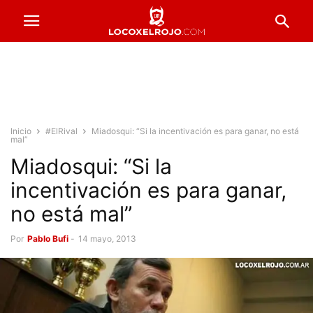
Inicio
#ElRival
Miadosqui: “Si la incentivación es para ganar, no está
mal”
Miadosqui: “Si la
incentivación es para ganar,
no está mal”
Por
Pablo Bufi
-
14 mayo, 2013