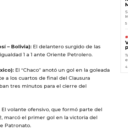
S
I
5
#
í – Bolivia):
El delantero surgido de las
 igualdad 1 a 1 ante Oriente Petrolero.
T
e
4
xico):
El “Chaco” anotó un gol en la goleada
e a los cuartos de final del Clausura
ban tres minutos para el cierre del
El volante ofensivo, que formó parte del
 marcó el primer gol en la victoria del
te Patronato.