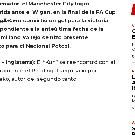
enador, el Manchester City logró
rida ante el Wigan, en la final de la FA Cup
gÃ¼ero convirtió un gol para la victoria
C
spondiente a la anteúltima fecha de la
C
imiliano Vallejo se hizo presente
I
o para el Nacional Potosí.
C
5
 Inglaterra):
El “Kun” se reencontró con el
empo ante el Reading. Luego salió por
R
eko, autor del segundo tanto.
I
L
M
5
A