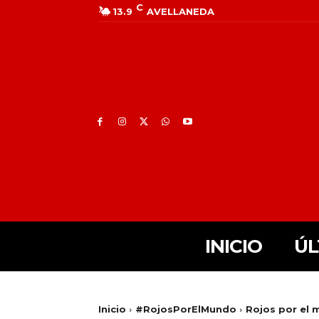
C
13.9
AVELLANEDA
INICIO
ÚL
Inicio
#RojosPorElMundo
Rojos por el 