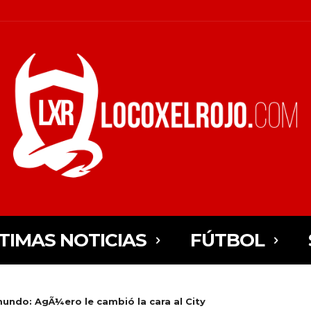
TIMAS NOTICIAS
FÚTBOL
mundo: AgÃ¼ero le cambió la cara al City