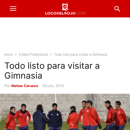
Inicio
Fútbol Profesional
Todo listo para visitar a Gimnasia
Todo listo para visitar a
Gimnasia
Por
Matias Carusso
-
29 julio, 2016