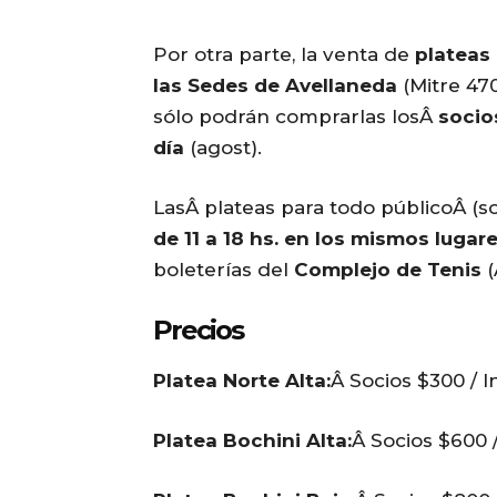
Por otra parte, la venta de
plateas
las Sedes de Avellaneda
(Mitre 47
sólo podrán comprarlas losÂ
socio
día
(agost).
LasÂ plateas para todo públicoÂ (s
de 11 a 18 hs. en los mismos luga
boleterías del
Complejo de Tenis
(
Precios
Platea Norte Alta:
Â Socios $300 / I
Platea Bochini Alta:
Â Socios $600 /