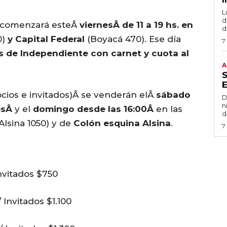
L
de
comenzará esteÂ
viernesÂ
de 11 a 19 hs. en
d
0)
y Capital Federal
(Boyacá 470). Ese día
7
s de Independiente con carnet y cuota al
A
ocios e invitados)Â se venderán elÂ
sábado
D
n
resÂ
y el
domingo desde las 16:00Â
en las
d
Alsina 1050) y de
Colón esquina Alsina
.
7
nvitados $750
 Invitados $1.100