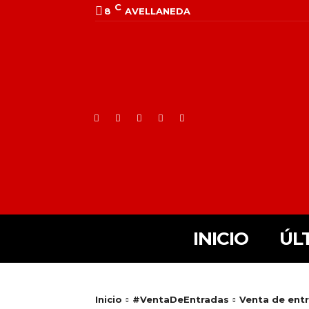
C
8
AVELLANEDA
INICIO
ÚL
Inicio
#VentaDeEntradas
Venta de entr