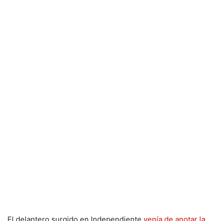
El delantero surgido en Independiente
venía de anotar la