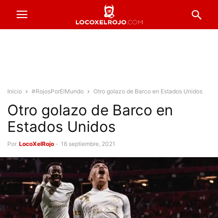
Inicio
#RojosPorElMundo
Otro golazo de Barco en Estados Unidos
Otro golazo de Barco en
Estados Unidos
Por
LocoXelRojo
-
16 septiembre, 2021