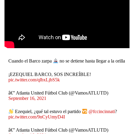
Cuando el Barco zarpa
no se detiene hasta llegar a la orilla
¡EZEQUIEL BARCO, SOS INCREÍBLE!
pic.twitter.com/qlbxLjbS5k
â€” Atlanta United Fútbol Club (@VamosATLUTD)
September 16, 2021
Ezequiel, ¿qué tal estuvo el partido
@fccincinnati
?
pic.twitter.com/9nCyUmyD4I
â€” Atlanta United Fútbol Club (@VamosATLUTD)