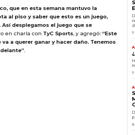
ico, que en esta semana mantuvo la
D
ota al piso y saber que esto es un juego,
n
. Así desplegamos el juego que se
d
yo en charla con
TyC Sports
, y agregó:
“Este
7
e va a querer ganar y hacer daño. Tenemos
A
 adelante”
.
H
I
7
A
D
p
6