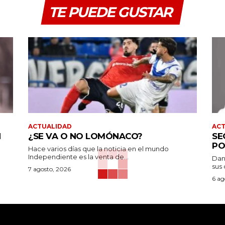
TE PUEDE GUSTAR
ACTUALIDAD
AC
N
¿SE VA O NO LOMÓNACO?
SE
PO
Hace varios días que la noticia en el mundo
Independiente es la venta de...
Dan
sus 
7 agosto, 2026
6 ag