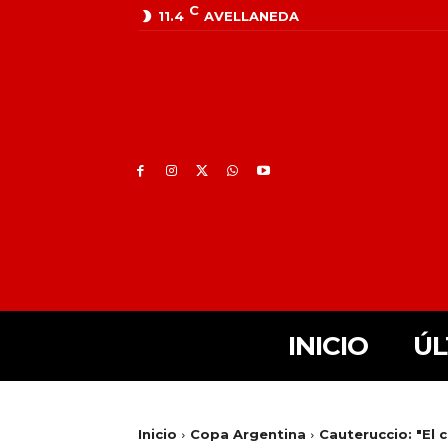
C
11.4
AVELLANEDA
INICIO
ÚL
Inicio
Copa Argentina
Cauteruccio: "El 