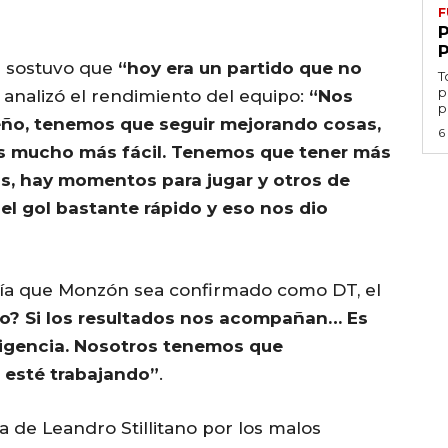
F
 9 sostuvo que
“hoy era un partido que no
T
p
 analizó el rendimiento del equipo:
“Nos
p
ño, tenemos que seguir mejorando cosas,
6
es mucho más fácil. Tenemos que tener más
s, hay momentos para jugar y otros de
el gol bastante rápido y eso nos dio
ría que Monzón sea confirmado como DT, el
no? Si los resultados nos acompañan… Es
irigencia. Nosotros tenemos que
 esté trabajando”
.
a de Leandro Stillitano por los malos