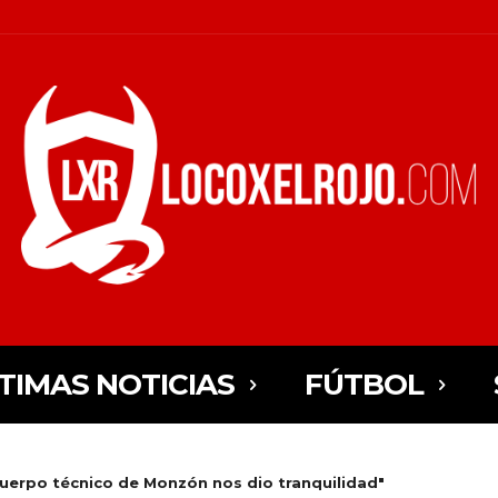
TIMAS NOTICIAS
FÚTBOL
cuerpo técnico de Monzón nos dio tranquilidad"