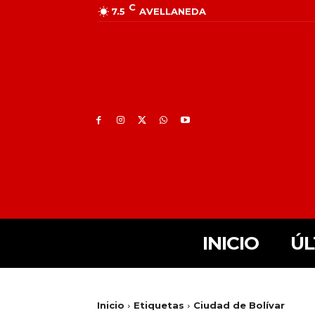
C
7.5
AVELLANEDA
INICIO
ÚL
Inicio
Etiquetas
Ciudad de Bolívar