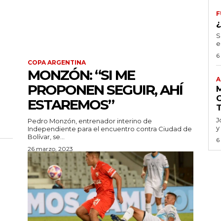
F
S
e
6
COPA ARGENTINA
MONZÓN: “SI ME
A
PROPONEN SEGUIR, AHÍ
ESTAREMOS”
a
J
Pedro Monzón, entrenador interino de
y
Independiente para el encuentro contra Ciudad de
Bolívar, se...
6
26 marzo, 2023