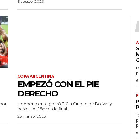
6 agosto, 2026
A
D
p
COPA ARGENTINA
6
EMPEZÓ CON EL PIE
DERECHO
F
 por
Independiente goleó 3-0 a Ciudad de Bolívar y
pasó a los 16avos de final...
T
26 marzo, 2023
p
p
6