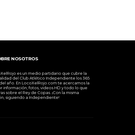
OBRE NOSOTROS
XelRojo es un medio partidario que cubre la
alidad del Club Atlético Independiente los 365
 del año. En LocoXelRojo.com te acercamos la
r información, fotos, videos HD y todo lo que
ras sobre el Rey de Copas. ¡Con la misma
ón, siguiendo a Independiente!