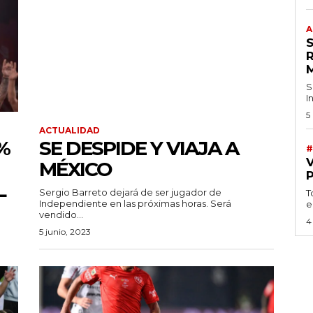
A
S
I
5
ACTUALIDAD
%
SE DESPIDE Y VIAJA A
#
MÉXICO
L
Sergio Barreto dejará de ser jugador de
T
Independiente en las próximas horas. Será
e
vendido...
4
5 junio, 2023