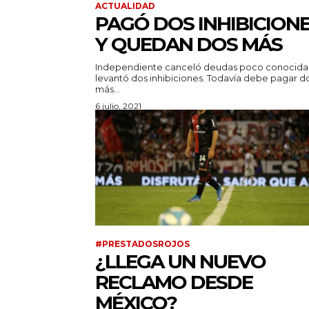
ACTUALIDAD
PAGÓ DOS INHIBICION
Y QUEDAN DOS MÁS
Independiente canceló deudas poco conocida
levantó dos inhibiciones. Todavía debe pagar d
más...
6 julio, 2021
#PRESTADOSROJOS
¿LLEGA UN NUEVO
RECLAMO DESDE
MÉXICO?