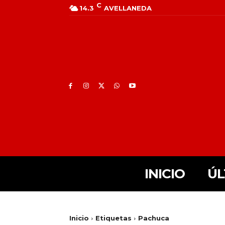
C
14.3
AVELLANEDA
INICIO
ÚL
Inicio
Etiquetas
Pachuca