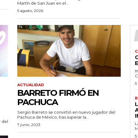
Martín de San Juan en el...
5 agosto, 2026
C
C
I
C
5
ACTUALIDAD
BARRETO FIRMÓ EN
R
PACHUCA
Sergio Barreto se convirtió en nuevo jugador del
I
Pachuca de México, tras superar la...
 del
L
7 junio, 2023
M
5