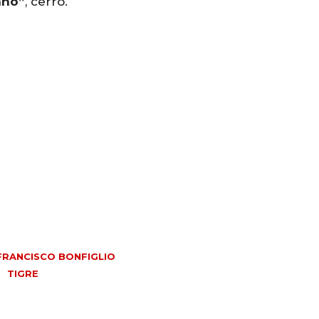
año”
, cerró.
FRANCISCO BONFIGLIO
TIGRE