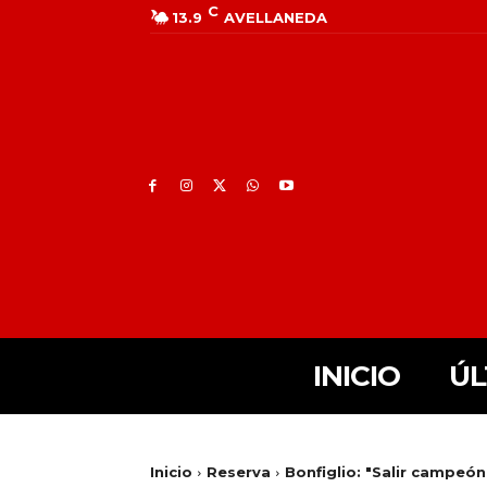
C
13.9
AVELLANEDA
INICIO
ÚL
Inicio
Reserva
Bonfiglio: "Salir campeó