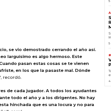
5
A
S
I
5
icio, se vio demostrado cerrando el año así.
#
eo larguísimo es algo hermoso. Este
Cuando pasan estas cosas se te vienen
riste, en los que la pasaste mal. Dónde
T
e
”
, recordó.
4
res de cada jugador. A todos los ayudantes
ante todo el año y a los dirigentes. No hay
esta hinchada que es una locura y no para