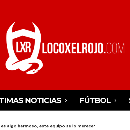
TIMAS NOTICIAS
FÚTBOL
n es algo hermoso, este equipo se lo merece"