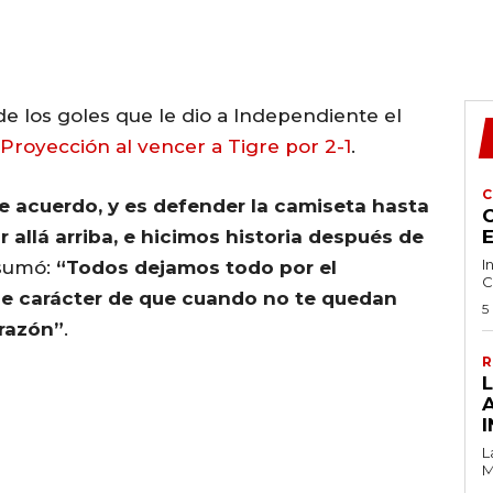
de los goles que le dio a Independiente el
 Proyección al vencer a Tigre por 2-1
.
C
 acuerdo, y es defender la camiseta hasta
C
r allá arriba, e hicimos historia después de
I
 sumó:
“Todos dejamos todo por el
C
e carácter de que cuando no te quedan
5
orazón”
.
R
I
L
M