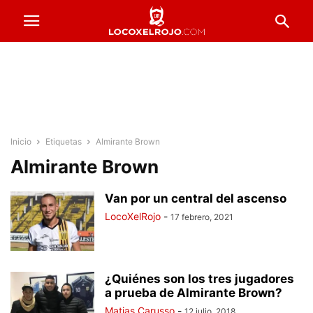
Inicio
Etiquetas
Almirante Brown
Almirante Brown
Van por un central del ascenso
LocoXelRojo
-
17 febrero, 2021
¿Quiénes son los tres jugadores
a prueba de Almirante Brown?
Matias Carusso
-
12 julio, 2018