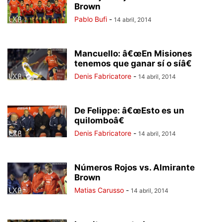
Brown
Pablo Bufi
-
14 abril, 2014
Mancuello: â€œEn Misiones
tenemos que ganar sí o síâ€
Denis Fabricatore
-
14 abril, 2014
De Felippe: â€œEsto es un
quilomboâ€
Denis Fabricatore
-
14 abril, 2014
Números Rojos vs. Almirante
Brown
Matias Carusso
-
14 abril, 2014