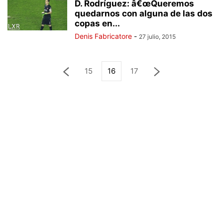
D. Rodríguez: â€œQueremos
quedarnos con alguna de las dos
copas en...
Denis Fabricatore
-
27 julio, 2015
15
16
17