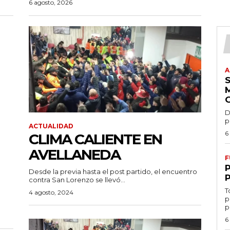
6 agosto, 2026
A
D
p
ACTUALIDAD
6
CLIMA CALIENTE EN
AVELLANEDA
F
Desde la previa hasta el post partido, el encuentro
contra San Lorenzo se llevó...
T
4 agosto, 2024
p
p
6