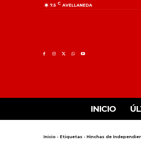
C
7.5
AVELLANEDA
INICIO
ÚL
Inicio
Etiquetas
Hinchas de Independie