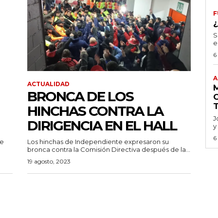
F
S
e
6
A
ACTUALIDAD
BRONCA DE LOS
HINCHAS CONTRA LA
J
DIRIGENCIA EN EL HALL
y
6
de
Los hinchas de Independiente expresaron su
bronca contra la Comisión Directiva después de la...
19 agosto, 2023