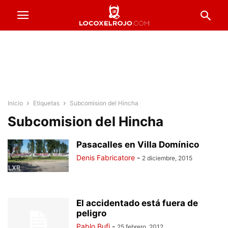
Inicio
Etiquetas
Subcomision del Hincha
Subcomision del Hincha
Pasacalles en Villa Domínico
Denis Fabricatore
-
2 diciembre, 2015
El accidentado está fuera de
peligro
Pablo Bufi
-
25 febrero, 2012