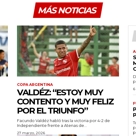
MÁS NOTICIAS
A
D
p
COPA ARGENTINA
6
VALDÉZ: “ESTOY MUY
CONTENTO Y MUY FELIZ
F
POR EL TRIUNFO”
Facundo Valdéz habló tras la victoria por 4-2 de
T
Independiente frente a Atenas de...
p
p
27 marzo, 2026