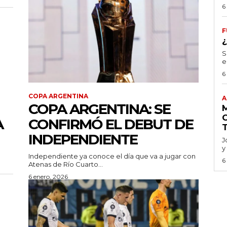
6
F
S
e
6
COPA ARGENTINA
A
COPA ARGENTINA: SE
A
CONFIRMÓ EL DEBUT DE
INDEPENDIENTE
J
y
Independiente ya conoce el día que va a jugar con
6
Atenas de Río Cuarto...
6 enero, 2026