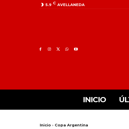
C
5.9
AVELLANEDA
INICIO
ÚL
Inicio
Copa Argentina