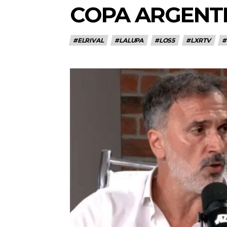
COPA ARGENT
#ELRIVAL
#LALUPA
#LOS5
#LXRTV
#