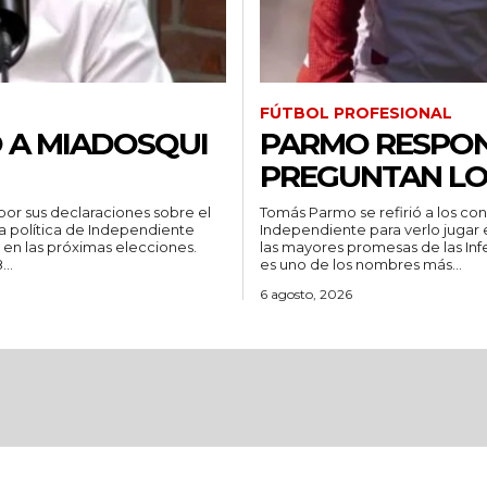
FÚTBOL PROFESIONAL
 A MIADOSQUI
PARMO RESPON
PREGUNTAN LO
or sus declaraciones sobre el
Tomás Parmo se refirió a los co
a política de Independiente
Independiente para verlo jugar en Primera. Sin lugar a du
 en las próximas elecciones.
las mayores promesas de las Infe
..
es uno de los nombres más...
6 agosto, 2026