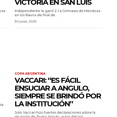
VICTORIA EN SAN LUIS
oza
Independiente le ganó 2-1 a Gimnasia de Mendoza
en los 16avos de final de...
30 junio, 2025
COPA ARGENTINA
VACCARI: “ES FÁCIL
ENSUCIAR A ANGULO,
SIEMPRE SE BRINDÓ POR
LA INSTITUCIÓN”
za
Julio Vaccari hizo fuertes declaraciones sobre la
situación de Álvaro Angulo, autor del gol...