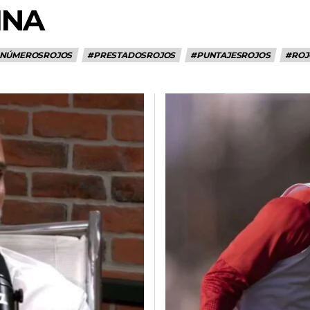
INA
NÚMEROSROJOS
#PRESTADOSROJOS
#PUNTAJESROJOS
#ROJ