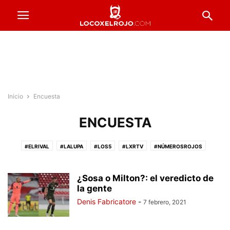
Inicio
Encuesta
ENCUESTA
#ELRIVAL
#LALUPA
#LOS5
#LXRTV
#NÚMEROSROJOS
#PRESTADOSROJOS
#PUNTAJESROJOS
#ROJOSPORELMUNDO
#VENTADEENTRADAS
ACTUALIDAD
COPA ARGENTINA
¿Sosa o Milton?: el veredicto de
FORMACIONES
la gente
FÚTBOL FEMENINO
FÚTBOL PROFESIONAL
INFERIORES
INSTITUCIONALES
LA PREVIA
RESERVA
Denis Fabricatore
-
7 febrero, 2021