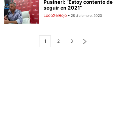
Pusineri: “Estoy contento de
seguir en 2021”
LocoXelRojo
-
28 diciembre, 2020
1
2
3