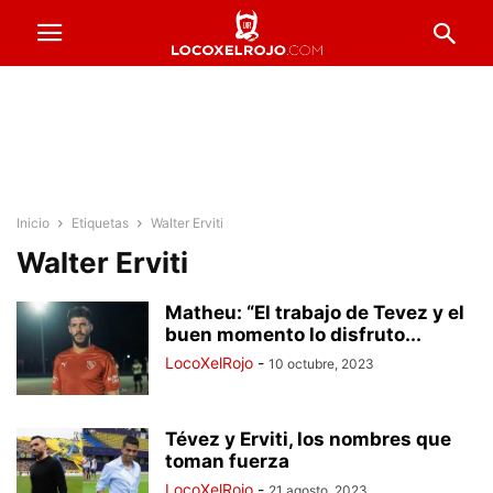
Inicio
Etiquetas
Walter Erviti
Walter Erviti
Matheu: “El trabajo de Tevez y el
buen momento lo disfruto...
LocoXelRojo
-
10 octubre, 2023
Tévez y Erviti, los nombres que
toman fuerza
LocoXelRojo
-
21 agosto, 2023