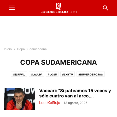
Inicio
Copa Sudamericana
COPA SUDAMERICANA
#ELRIVAL
#LALUPA
#LOS5
#LXRTV
#NÚMEROSROJOS
#PRESTADOSROJOS
#PUNTAJESROJOS
#ROJOSPORELMUNDO
#VENTADEENTRADAS
ACTUALIDAD
COPA ARGENTINA
Vaccari: “Si pateamos 15 veces y
FORMACIONES
sólo cuatro van al arco,...
FÚTBOL FEMENINO
FÚTBOL PROFESIONAL
INFERIORES
INSTITUCIONALES
LA PREVIA
RESERVA
LocoXelRojo
-
13 agosto, 2025