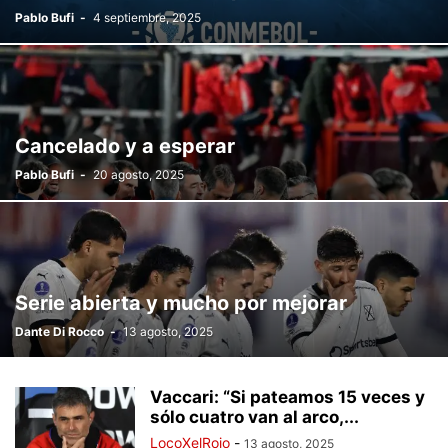
Pablo Bufi
-
4 septiembre, 2025
Cancelado y a esperar
Pablo Bufi
-
20 agosto, 2025
Serie abierta y mucho por mejorar
Dante Di Rocco
-
13 agosto, 2025
Vaccari: “Si pateamos 15 veces y
sólo cuatro van al arco,...
LocoXelRojo
-
13 agosto, 2025