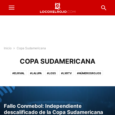
Inicio
Copa Sudamericana
COPA SUDAMERICANA
#ELRIVAL
#LALUPA
#LOS5
#LXRTV
#NÚMEROSROJOS
#PRESTADOSROJOS
#PUNTAJESROJOS
#ROJOSPORELMUNDO
#VENTADEENTRADAS
ACTUALIDAD
COPA ARGENTINA
FORMACIONES
FÚTBOL FEMENINO
FÚTBOL PROFESIONAL
INFERIORES
INSTITUCIONALES
LA PREVIA
RESERVA
Fallo Conmebol: Independiente
descalificado de la Copa Sudamericana