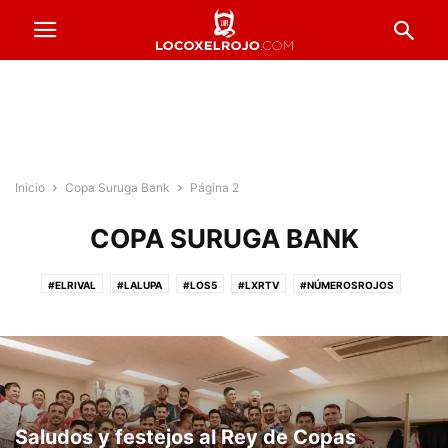
Inicio
Copa Suruga Bank
Página 2
COPA SURUGA BANK
#ELRIVAL
#LALUPA
#LOS5
#LXRTV
#NÚMEROSROJOS
#PRESTADOSROJOS
#PUNTAJESROJOS
#ROJOSPORELMUNDO
#VENTADEENTRADAS
ACTUALIDAD
COPA ARGENTINA
FORMACIONES
FÚTBOL FEMENINO
FÚTBOL PROFESIONAL
INFERIORES
INSTITUCIONALES
LA PREVIA
RESERVA
Saludos y festejos al Rey de Copas