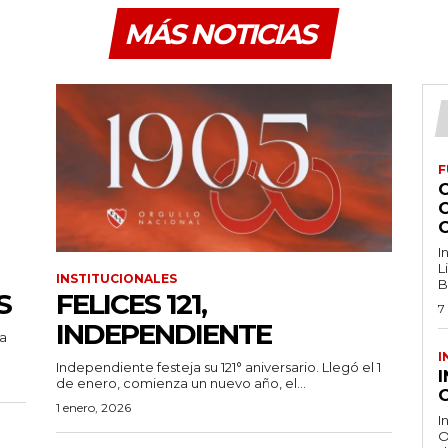
MÁS NOTICIAS
F
I
L
INSTITUCIONALES
B
S
FELICES 121,
7
INDEPENDIENTE
la
I
Independiente festeja su 121° aniversario. Llegó el 1
de enero, comienza un nuevo año, el...
O
1 enero, 2026
I
O