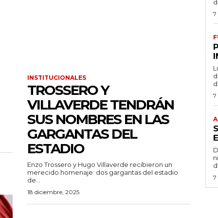
d
7
F
L
de
INSTITUCIONALES
d
TROSSERO Y
7
VILLAVERDE TENDRÁN
SUS NOMBRES EN LAS
A
GARGANTAS DEL
ESTADIO
D
n
Enzo Trossero y Hugo Villaverde recibieron un
d
merecido homenaje: dos gargantas del estadio
7
de...
18 diciembre, 2025