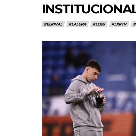
INSTITUCIONA
#ELRIVAL
#LALUPA
#LOS5
#LXRTV
#