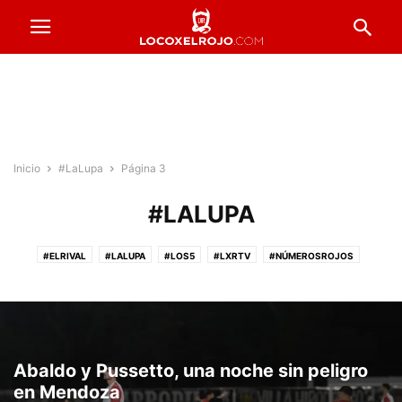
Inicio
#LaLupa
Página 3
#LALUPA
#ELRIVAL
#LALUPA
#LOS5
#LXRTV
#NÚMEROSROJOS
#PRESTADOSROJOS
#PUNTAJESROJOS
#ROJOSPORELMUNDO
#VENTADEENTRADAS
ACTUALIDAD
COPA ARGENTINA
FORMACIONES
FÚTBOL FEMENINO
FÚTBOL PROFESIONAL
INFERIORES
INSTITUCIONALES
LA PREVIA
RESERVA
Abaldo y Pussetto, una noche sin peligro
en Mendoza