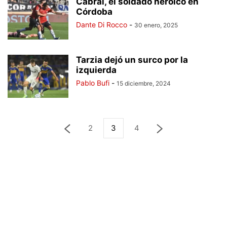
Cabral, el soldado heroico en
Córdoba
Dante Di Rocco
-
30 enero, 2025
Tarzia dejó un surco por la
izquierda
Pablo Bufi
-
15 diciembre, 2024
2
3
4