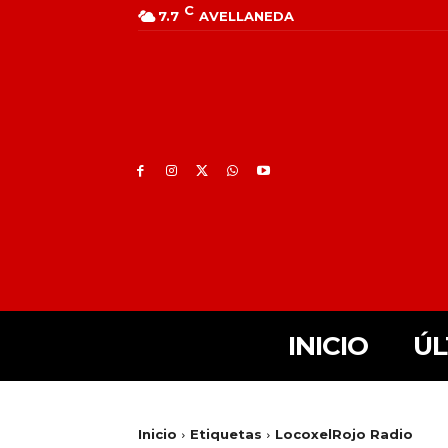
C
7.7
AVELLANEDA
INICIO
ÚL
Inicio
Etiquetas
LocoxelRojo Radio