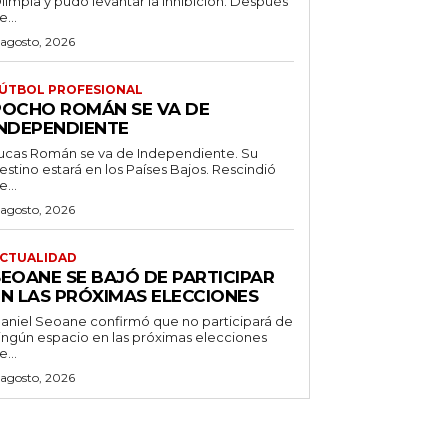
limpia y pudo levantar la inhibición. Después
e...
 agosto, 2026
ÚTBOL PROFESIONAL
POCHO ROMÁN SE VA DE
INDEPENDIENTE
ucas Román se va de Independiente. Su
stino estará en los Países Bajos. Rescindió
e...
 agosto, 2026
CTUALIDAD
SEOANE SE BAJÓ DE PARTICIPAR
EN LAS PRÓXIMAS ELECCIONES
aniel Seoane confirmó que no participará de
ingún espacio en las próximas elecciones
e...
 agosto, 2026