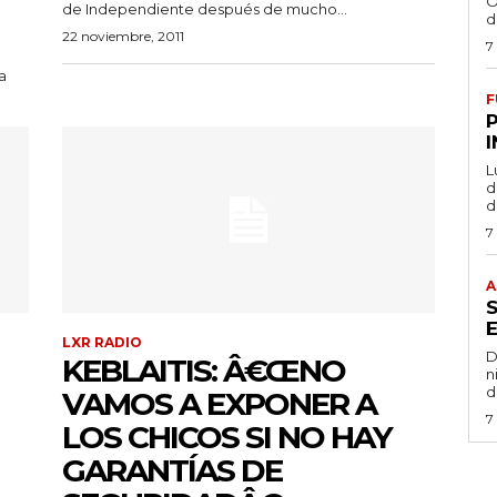
O
de Independiente después de mucho...
d
22 noviembre, 2011
7
a
F
L
de
d
7
A
LXR RADIO
D
KEBLAITIS: Â€ŒNO
n
d
VAMOS A EXPONER A
7
LOS CHICOS SI NO HAY
GARANTÍAS DE