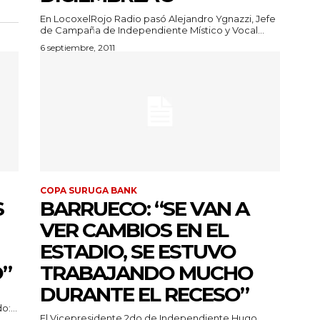
En LocoxelRojo Radio pasó Alejandro Ygnazzi, Jefe
de Campaña de Independiente Místico y Vocal...
6 septiembre, 2011
COPA SURUGA BANK
S
BARRUECO: “SE VAN A
VER CAMBIOS EN EL
ESTADIO, SE ESTUVO
”
TRABAJANDO MUCHO
DURANTE EL RECESO”
:...
El Vicepresidente 2do de Independiente Hugo