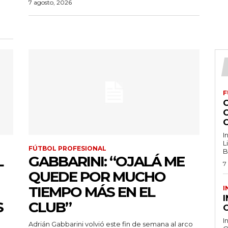
7 agosto, 2026
F
I
L
FÚTBOL PROFESIONAL
B
L
GABBARINI: “OJALÁ ME
7
QUEDE POR MUCHO
TIEMPO MÁS EN EL
I
S
CLUB”
O
I
Adrián Gabbarini volvió este fin de semana al arco