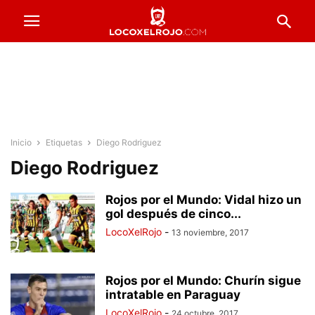
Inicio
Etiquetas
Diego Rodriguez
Diego Rodriguez
Rojos por el Mundo: Vidal hizo un
gol después de cinco...
LocoXelRojo
-
13 noviembre, 2017
Rojos por el Mundo: Churín sigue
intratable en Paraguay
LocoXelRojo
-
24 octubre, 2017