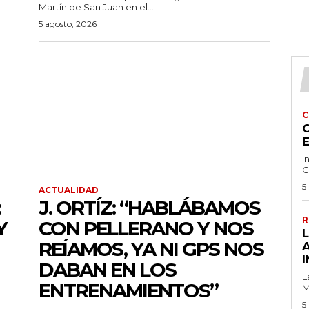
Martín de San Juan en el...
5 agosto, 2026
C
C
I
C
5
ACTUALIDAD
:
J. ORTÍZ: “HABLÁBAMOS
R
Y
CON PELLERANO Y NOS
REÍAMOS, YA NI GPS NOS
I
DABAN EN LOS
L
ENTRENAMIENTOS”
M
5