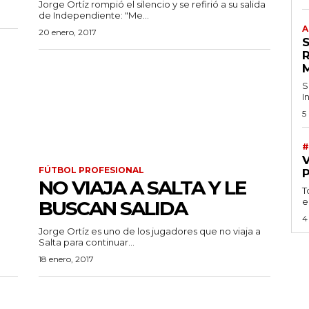
Jorge Ortíz rompió el silencio y se refirió a su salida
de Independiente: "Me...
A
20 enero, 2017
S
I
5
#
FÚTBOL PROFESIONAL
NO VIAJA A SALTA Y LE
T
e
BUSCAN SALIDA
4
Jorge Ortíz es uno de los jugadores que no viaja a
Salta para continuar...
18 enero, 2017