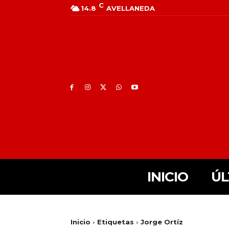
C
14.8
AVELLANEDA
INICIO
ÚL
Inicio
Etiquetas
Jorge Ortíz