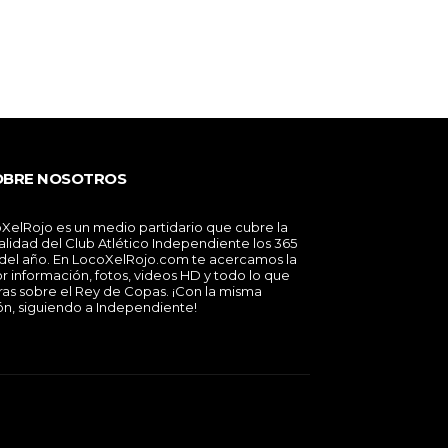
OBRE NOSOTROS
XelRojo es un medio partidario que cubre la
alidad del Club Atlético Independiente los 365
 del año. En LocoXelRojo.com te acercamos la
r información, fotos, videos HD y todo lo que
ras sobre el Rey de Copas. ¡Con la misma
ón, siguiendo a Independiente!