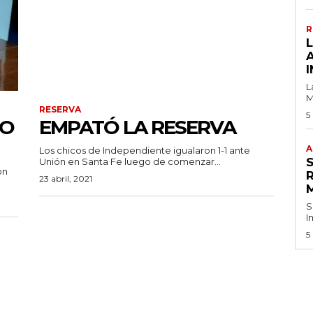
R
I
L
M
RESERVA
5
SO
EMPATÓ LA RESERVA
A
Los chicos de Independiente igualaron 1-1 ante
Unión en Santa Fe luego de comenzar...
on
23 abril, 2021
S
I
5