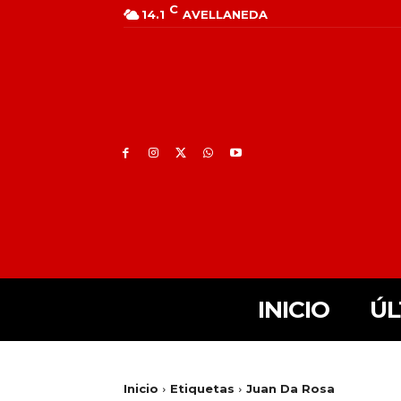
C
14.1
AVELLANEDA
INICIO
ÚL
Inicio
Etiquetas
Juan Da Rosa