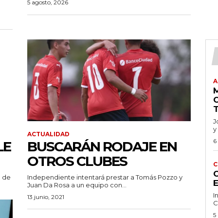
5 agosto, 2026
A
J
y
ACTUALIDAD
6
LE
BUSCARÁN RODAJE EN
OTROS CLUBES
C
C
a de
Independiente intentará prestar a Tomás Pozzo y
Juan Da Rosa a un equipo con...
I
13 junio, 2021
C
5