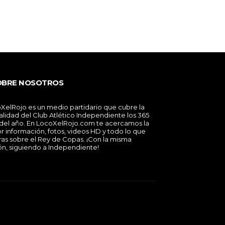
OBRE NOSOTROS
XelRojo es un medio partidario que cubre la
alidad del Club Atlético Independiente los 365
 del año. En LocoXelRojo.com te acercamos la
r información, fotos, videos HD y todo lo que
ras sobre el Rey de Copas. ¡Con la misma
ón, siguiendo a Independiente!