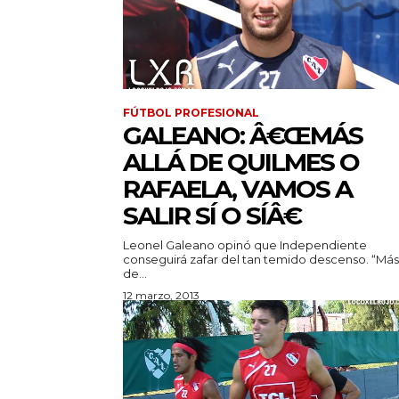
FÚTBOL PROFESIONAL
GALEANO: Â€ŒMÁS
ALLÁ DE QUILMES O
RAFAELA, VAMOS A
SALIR SÍ O SÍÂ€
Leonel Galeano opinó que Independiente
conseguirá zafar del tan temido descenso. “Más 
de...
12 marzo, 2013