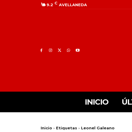
C
9.2
AVELLANEDA
INICIO
ÚL
Inicio
Etiquetas
Leonel Galeano