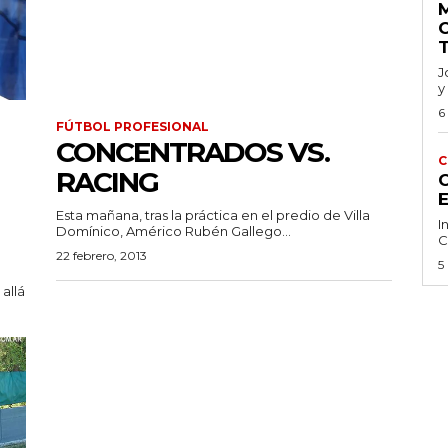
J
y
6
FÚTBOL PROFESIONAL
CONCENTRADOS VS.
C
RACING
C
Esta mañana, tras la práctica en el predio de Villa
I
Domínico, Américo Rubén Gallego...
C
22 febrero, 2013
5
allá