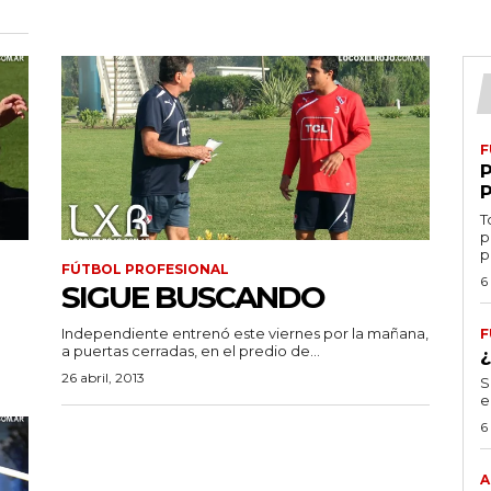
F
T
p
p
FÚTBOL PROFESIONAL
6
SIGUE BUSCANDO
Independiente entrenó este viernes por la mañana,
F
a puertas cerradas, en el predio de...
26 abril, 2013
S
e
6
A