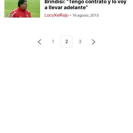
Brindisi: “Tengo contrato y lo voy
a llevar adelante”
LocoXelRojo
-
16 agosto, 2013
1
2
3