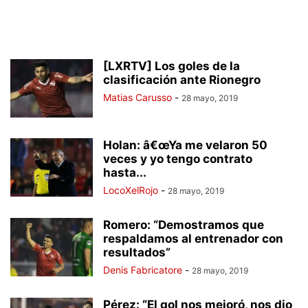
[LXRTV] Los goles de la
clasificación ante Rionegro
Matias Carusso
-
28 mayo, 2019
Holan: â€œYa me velaron 50
veces y yo tengo contrato
hasta...
LocoXelRojo
-
28 mayo, 2019
Romero: “Demostramos que
respaldamos al entrenador con
resultados”
Denis Fabricatore
-
28 mayo, 2019
Pérez: “El gol nos mejoró, nos dio