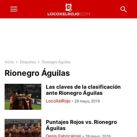
Inicio
Etiquetas
Rionegro Águilas
Rionegro Águilas
Las claves de la clasificación
ante Rionegro Águilas
LocoXelRojo
-
29 mayo, 2019
Puntajes Rojos vs. Rionegro
Águilas
Denis Fabricatore
-
28 mayo, 2019