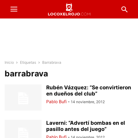
Inicio
Etiquetas
Barrabrava
barrabrava
Rubén Vázquez: “Se convirtieron
en dueños del club”
Pablo Bufi
-
14 noviembre, 2012
Laverni: “Advertí bombas en el
pasillo antes del juego”
Pablo Bufi
-
14 noviembre, 2012