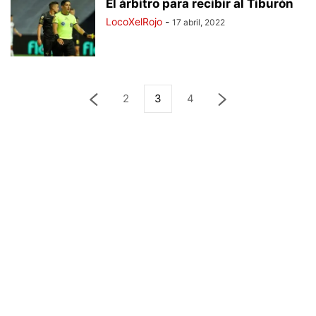
El árbitro para recibir al Tiburón
LocoXelRojo
-
17 abril, 2022
2
3
4