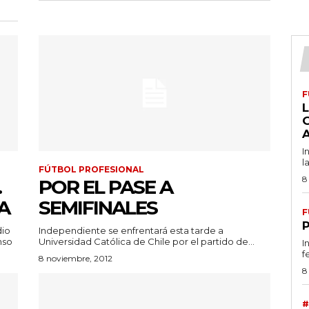
F
L
I
l
FÚTBOL PROFESIONAL
8
.
POR EL PASE A
A
SEMIFINALES
F
dio
Independiente se enfrentará esta tarde a
nso
Universidad Católica de Chile por el partido de...
I
f
8 noviembre, 2012
8
#