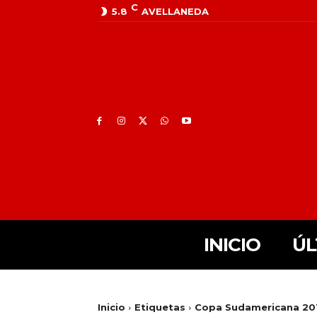
C
5.8
AVELLANEDA
INICIO
ÚL
Inicio
Etiquetas
Copa Sudamericana 20