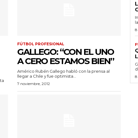
I
l
8
FÚTBOL PROFESIONAL
F
GALLEGO: “CON EL UNO
A CERO ESTAMOS BIEN”
G
d
Américo Rubén Gallego habló con la prensa al
llegar a Chile y fue optimista...
8
sta
7 noviembre, 2012