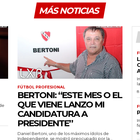
MÁS NOTICIAS
F
L
I
l
FÚTBOL PROFESIONAL
8
BERTONI: “ESTE MES O EL
QUE VIENE LANZO MI
 de
F
CANDIDATURA A
PRESIDENTE”
I
f
8
Daniel Bertoni, uno de los máximos ídolos de
Independiente, se mostró preocupado por la...