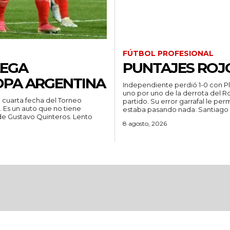
FÚTBOL PROFESIONAL
LEGA
PUNTAJES ROJO
OPA ARGENTINA
Independiente perdió 1-0 con Pla
uno por uno de la derrota del Rojo en Avellaneda
a cuarta fecha del Torneo
partido. Su error garrafal le pe
ne
estaba pasando nada. Sa
o de Gustavo Quinteros. Lento
8 agosto, 2026