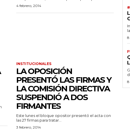
4 febrero, 2014
#
I
l
8
F
INSTITUCIONALES
A
LA OPOSICIÓN
G
d
PRESENTÓ LAS FIRMAS Y
8
LA COMISIÓN DIRECTIVA
SUSPENDIÓ A DOS
FIRMANTES
n
Este lunes el bloque opositor presentó el acta con
las 27 firmas para tratar...
3 febrero, 2014