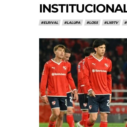
INSTITUCIONA
#ELRIVAL
#LALUPA
#LOS5
#LXRTV
#