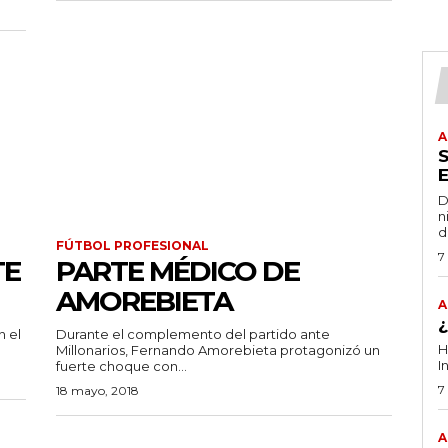
A
D
n
d
FÚTBOL PROFESIONAL
7
TE
PARTE MÉDICO DE
AMOREBIETA
A
n el
Durante el complemento del partido ante
H
Millonarios, Fernando Amorebieta protagonizó un
I
fuerte choque con...
7
18 mayo, 2018
A