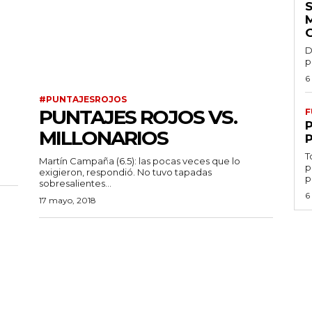
D
p
6
#PUNTAJESROJOS
PUNTAJES ROJOS VS.
F
MILLONARIOS
T
Martín Campaña (6.5): las pocas veces que lo
p
exigieron, respondió. No tuvo tapadas
p
sobresalientes...
6
17 mayo, 2018