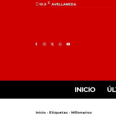
C
10.5
AVELLANEDA
INICIO
ÚL
Inicio
Etiquetas
Millonarios