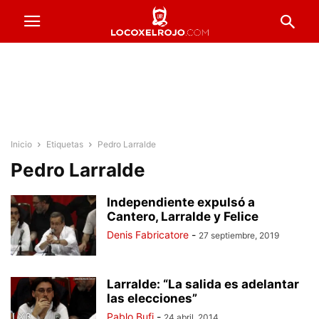
Inicio
Etiquetas
Pedro Larralde
Pedro Larralde
Independiente expulsó a
Cantero, Larralde y Felice
Denis Fabricatore
-
27 septiembre, 2019
Larralde: “La salida es adelantar
las elecciones”
Pablo Bufi
-
24 abril, 2014