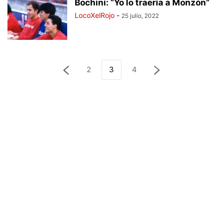
Bochini: “Yo lo traería a Monzón”
LocoXelRojo
-
25 julio, 2022
2
3
4