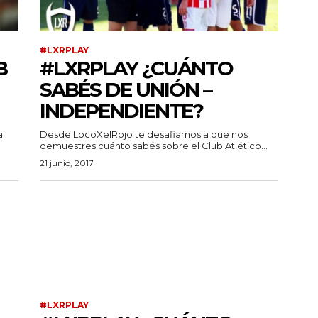
#LXRPLAY
B
#LXRPLAY ¿CUÁNTO
SABÉS DE UNIÓN –
INDEPENDIENTE?
al
Desde LocoXelRojo te desafiamos a que nos
demuestres cuánto sabés sobre el Club Atlético...
21 junio, 2017
#LXRPLAY