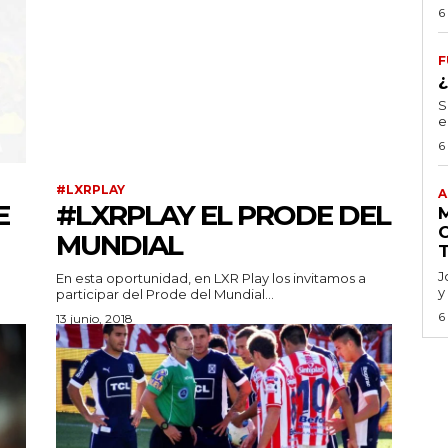
6
F
S
e
6
#LXRPLAY
A
E
#LXRPLAY EL PRODE DEL
MUNDIAL
J
En esta oportunidad, en LXR Play los invitamos a
y
participar del Prode del Mundial...
6
13 junio, 2018