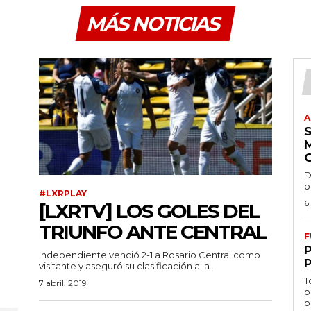
MÁS NOTICIAS
A
D
p
#LXRPLAY
6
[LXRTV] LOS GOLES DEL
TRIUNFO ANTE CENTRAL
F
Independiente venció 2-1 a Rosario Central como
visitante y aseguró su clasificación a la...
T
7 abril, 2019
p
p