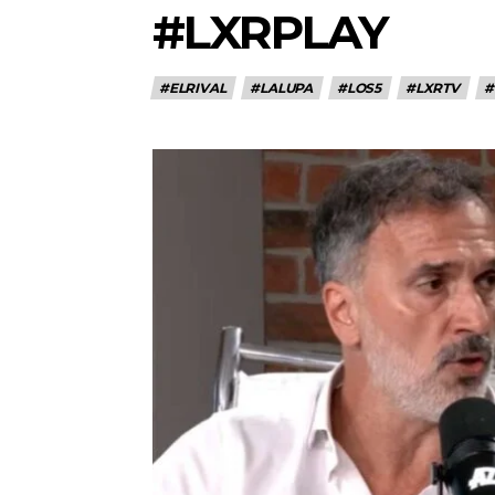
#LXRPLAY
#ELRIVAL
#LALUPA
#LOS5
#LXRTV
#