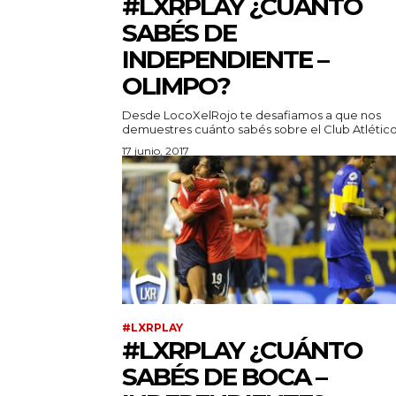
#LXRPLAY ¿CUÁNTO
SABÉS DE
INDEPENDIENTE –
OLIMPO?
Desde LocoXelRojo te desafiamos a que nos
demuestres cuánto sabés sobre el Club Atlético.
17 junio, 2017
#LXRPLAY
#LXRPLAY ¿CUÁNTO
SABÉS DE BOCA –