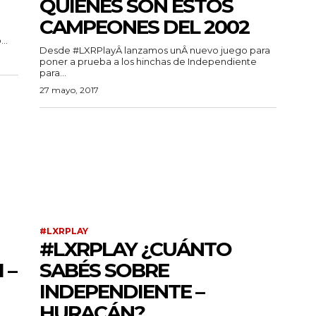
QUIÉNES SON ESTOS
CAMPEONES DEL 2002
..
Desde #LXRPlayÂ lanzamos unÂ nuevo juego para
poner a prueba a los hinchas de Independiente
para...
27 mayo, 2017
#LXRPLAY
#LXRPLAY ¿CUÁNTO
 –
SABÉS SOBRE
INDEPENDIENTE –
HURACÁN?