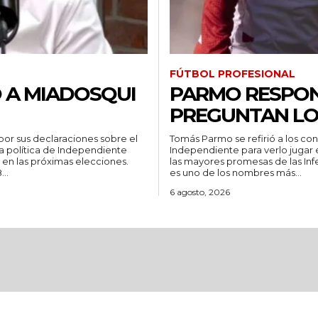
FÚTBOL PROFESIONAL
 A MIADOSQUI
PARMO RESPON
PREGUNTAN LO
or sus declaraciones sobre el
Tomás Parmo se refirió a los co
a política de Independiente
Independiente para verlo jugar en Primera. Sin lugar a du
 en las próximas elecciones.
las mayores promesas de las Infe
..
es uno de los nombres más...
6 agosto, 2026