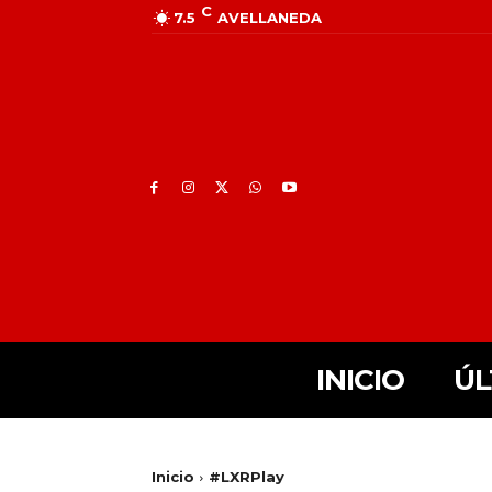
C
7.5
AVELLANEDA
INICIO
ÚL
Inicio
#LXRPlay