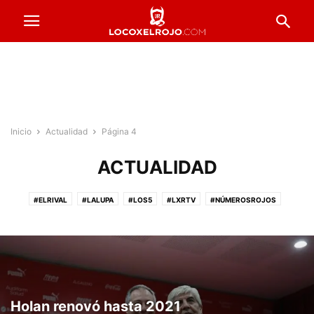
Inicio
Actualidad
Página 4
ACTUALIDAD
#ELRIVAL
#LALUPA
#LOS5
#LXRTV
#NÚMEROSROJOS
#PRESTADOSROJOS
#PUNTAJESROJOS
#ROJOSPORELMUNDO
#VENTADEENTRADAS
ACTUALIDAD
COPA ARGENTINA
FORMACIONES
FÚTBOL FEMENINO
FÚTBOL PROFESIONAL
INFERIORES
INSTITUCIONALES
LA PREVIA
RESERVA
Holan renovó hasta 2021