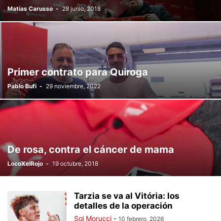
Matias Carusso
-
28 junio, 2018
Primer contrato para Quiroga
Pablo Bufi
-
29 noviembre, 2022
De rosa, contra el cáncer de mama
LocoXelRojo
-
19 octubre, 2018
Tarzia se va al Vitória: los
detalles de la operación
Sol Morucci
-
10 febrero, 2026