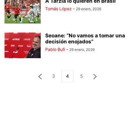
A Tarzia lo quieren en Brasil
Tomás López
-
29 enero, 2026
Seoane: “No vamos a tomar una
decisión enojados”
Pablo Bufi
-
29 enero, 2026
3
4
5