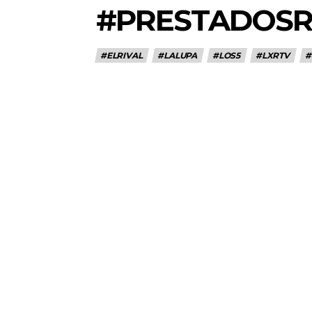
#PRESTADOS
#ELRIVAL
#LALUPA
#LOS5
#LXRTV
#