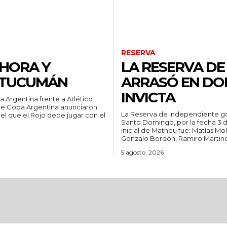
RESERVA
 HORA Y
LA RESERVA DE
O TUCUMÁN
ARRASÓ EN DOM
INVICTA
a Argentina frente a Atlético
La Reserva de Independiente go
 el que el Rojo debe jugar con el
Santo Domingo, por la fecha 3 del T
inicial de Matheu fue: Matías Mo
Gonzalo Bordón, Ramiro Martino
5 agosto, 2026