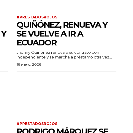
#PRESTADOSROJOS
QUIÑÓNEZ, RENUEVA Y
 Y
SE VUELVE A IR A
ECUADOR
Jhonny Quiñónez renovará su contrato con
...
Independiente y se marcha a préstamo otra vez...
16 enero, 2026
#PRESTADOSROJOS
RODRIGO MÁRQUEZ SE