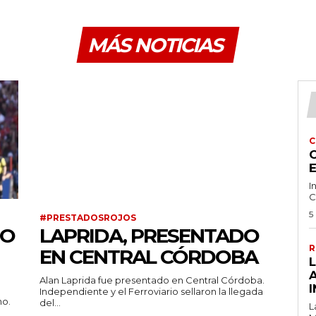
MÁS NOTICIAS
C
C
I
C
5
#PRESTADOSROJOS
SO
LAPRIDA, PRESENTADO
R
EN CENTRAL CÓRDOBA
Alan Laprida fue presentado en Central Córdoba.
I
Independiente y el Ferroviario sellaron la llegada
no.
del...
L