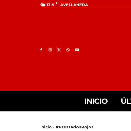
C
13.9
AVELLANEDA
INICIO
ÚL
Inicio
#PrestadosRojos