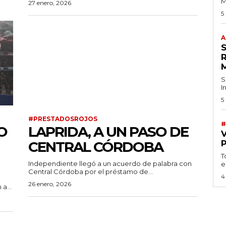
M
27 enero, 2026
5
A
S
I
5
#PRESTADOSROJOS
#
O
LAPRIDA, A UN PASO DE
CENTRAL CÓRDOBA
T
Independiente llegó a un acuerdo de palabra con
e
Central Córdoba por el préstamo de...
4
26 enero, 2026
a...