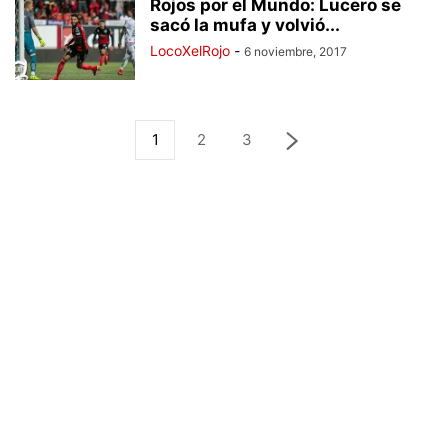
Rojos por el Mundo: Lucero se
sacó la mufa y volvió...
LocoXelRojo
-
6 noviembre, 2017
1
2
3