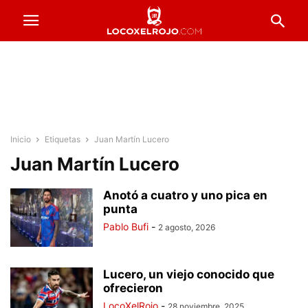
Inicio
Etiquetas
Juan Martín Lucero
Juan Martín Lucero
Anotó a cuatro y uno pica en
punta
Pablo Bufi
-
2 agosto, 2026
Lucero, un viejo conocido que
ofrecieron
LocoXelRojo
-
28 noviembre, 2025