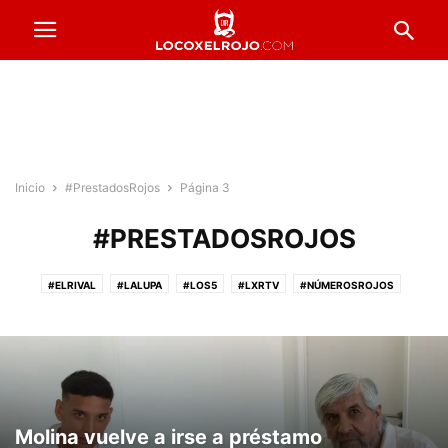
Inicio
#PrestadosRojos
Página 3
#PRESTADOSROJOS
#ELRIVAL
#LALUPA
#LOS5
#LXRTV
#NÚMEROSROJOS
#PRESTADOSROJOS
#PUNTAJESROJOS
#ROJOSPORELMUNDO
#VENTADEENTRADAS
ACTUALIDAD
COPA ARGENTINA
FORMACIONES
FÚTBOL FEMENINO
FÚTBOL PROFESIONAL
INFERIORES
INSTITUCIONALES
LA PREVIA
RESERVA
Molina vuelve a irse a préstamo