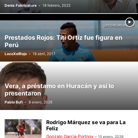
Denis Fabricatore
-
18 febrero, 2022
Prestados Rojos: Titi Ortíz fue figura en
Perú
LocoXelRojo
-
18 abril, 2017
Vera, a préstamo en Huracán y así lo
presentaron
Pablo Bufi
-
8 enero, 2026
Rodrigo Márquez se va para La
Feliz
Gonzalo Garcia Portnoy
-
15 enero, 2026