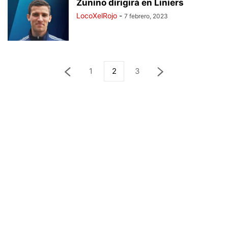
Zunino dirigirá en Liniers
LocoXelRojo
-
7 febrero, 2023
1
2
3