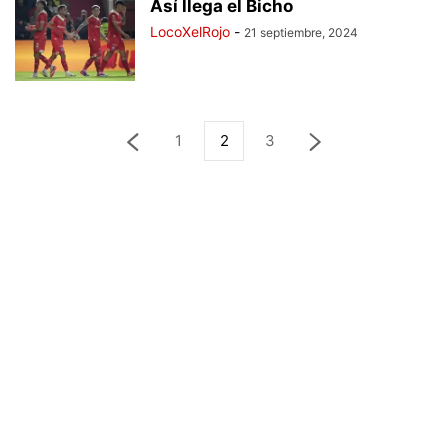
Así llega el Bicho
LocoXelRojo
-
21 septiembre, 2024
1
2
3