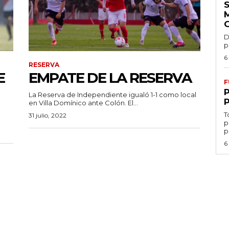
D
p
6
RESERVA
E
EMPATE DE LA RESERVA
F
La Reserva de Independiente igualó 1-1 como local
en Villa Domínico ante Colón. El...
T
31 julio, 2022
p
p
6