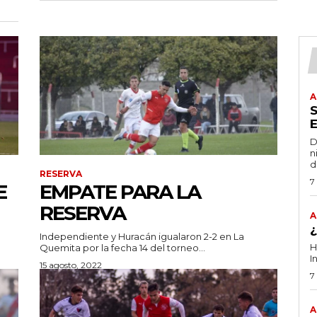
A
D
n
d
RESERVA
7
E
EMPATE PARA LA
RESERVA
A
Independiente y Huracán igualaron 2-2 en La
H
Quemita por la fecha 14 del torneo...
I
15 agosto, 2022
7
A