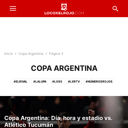
Inicio
Copa Argentina
Página 3
COPA ARGENTINA
#ELRIVAL
#LALUPA
#LOS5
#LXRTV
#NÚMEROSROJOS
#PRESTADOSROJOS
#PUNTAJESROJOS
#ROJOSPORELMUNDO
#VENTADEENTRADAS
ACTUALIDAD
COPA ARGENTINA
FORMACIONES
FÚTBOL FEMENINO
FÚTBOL PROFESIONAL
INFERIORES
INSTITUCIONALES
LA PREVIA
RESERVA
Copa Argentina: Día, hora y estadio vs.
Atlético Tucumán