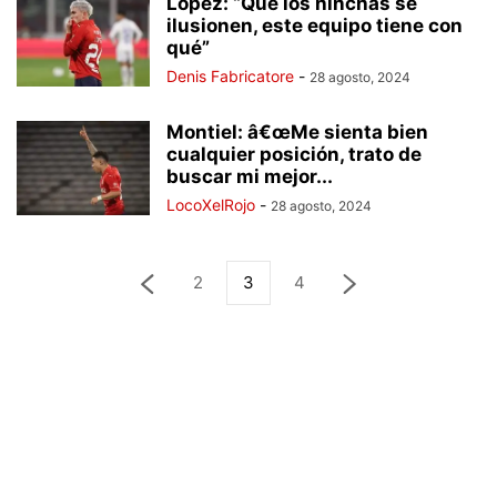
López: “Que los hinchas se
ilusionen, este equipo tiene con
qué”
Denis Fabricatore
-
28 agosto, 2024
Montiel: â€œMe sienta bien
cualquier posición, trato de
buscar mi mejor...
LocoXelRojo
-
28 agosto, 2024
2
3
4