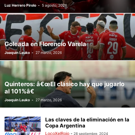
Luz Herrero Pirolo
-
5 agosto, 2026
Goleada en Florencio Varela
Joaquin Lauko
-
27 marzo, 2026
Quinteros: â€œEl clásico hay que jugarlo
al 101%â€
Joaquin Lauko
-
27 marzo, 2026
Las claves de la eliminación en la
Copa Argentina
LocoXelRojo
-
28 septiembre, 2024