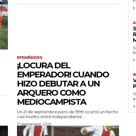
M
5
A
S
I
EFEMÉRIDES
5
¡LOCURA DEL
EMPERADOR! CUANDO
#
HIZO DEBUTAR A UN
ARQUERO COMO
T
e
MEDIOCAMPISTA
4
Un 21 de septiembre pero de 1999 ocurrió un hecho
casi insólito entre Independiente...
21 septiembre, 2021