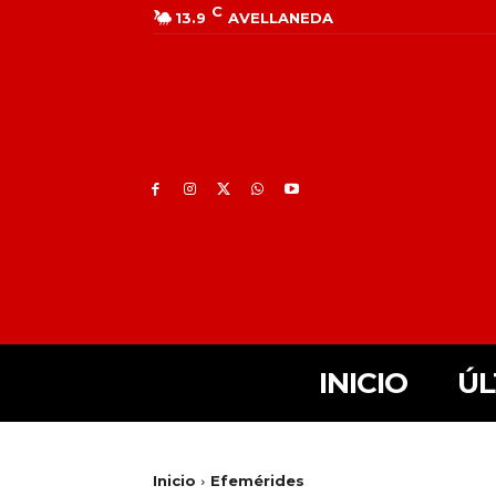
C
13.9
AVELLANEDA
INICIO
ÚL
Inicio
Efemérides