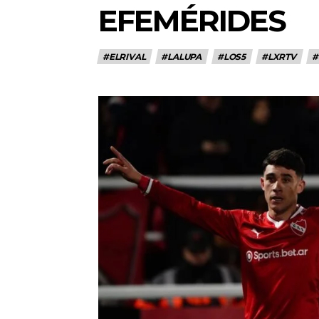
EFEMÉRIDES
#ELRIVAL
#LALUPA
#LOS5
#LXRTV
#