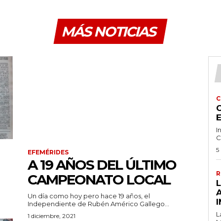
MÁS NOTICIAS
C
C
I
C
5
EFEMÉRIDES
A 19 AÑOS DEL ÚLTIMO
R
CAMPEONATO LOCAL
Un día como hoy pero hace 19 años, el
I
Independiente de Rubén Américo Gallego...
L
1 diciembre, 2021